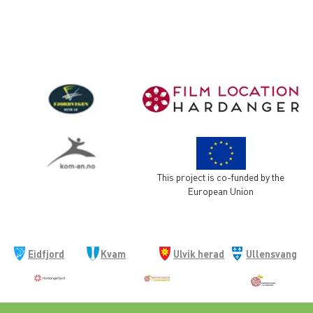
This project is co-funded by the
European Union
Eidfjord
Kvam
Ulvik herad
Ullensvang
kommune
herad
kommune