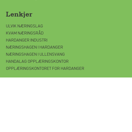
Lenkjer
ULVIK NÆRINGSLAG
KVAM NÆRINGSRÅD
HARDANGER INDUSTRI
NÆRINGSHAGEN I HARDANGER
NÆRINGSHAGEN I ULLENSVANG
HANDALAG OPPLÆRINGSKONTOR
OPPLÆRINGSKONTORET FOR HARDANGER