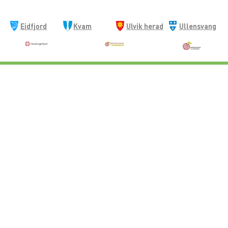
Eidfjord
Kvam
Ulvik herad
Ullensvang
kommune
herad
kommune
Hardangerrådet
Postadresse:
Postboks 78, 5782 Kinsarvik
Besøksadresser:
Kinsarvikvegen 25 (Kjobergbygget), Kinsarvik
Eitrheimsvegen 5 (Næringshagen), Odda
E-post:
post@hardangerraadet.no
Følg oss