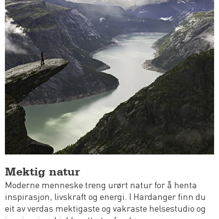
Mektig natur
Moderne menneske treng urørt natur for å henta
inspirasjon, livskraft og energi. I Hardanger finn du
eit av verdas mektigaste og vakraste helsestudio og