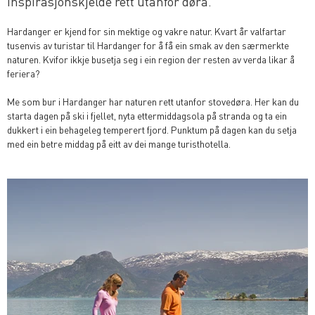
inspirasjonskjelde rett utanfor døra.
Hardanger er kjend for sin mektige og vakre natur. Kvart år valfartar
tusenvis av turistar til Hardanger for å få ein smak av den særmerkte
naturen. Kvifor ikkje busetja seg i ein region der resten av verda likar å
feriera?
Me som bur i Hardanger har naturen rett utanfor stovedøra. Her kan du
starta dagen på ski i fjellet, nyta ettermiddagsola på stranda og ta ein
dukkert i ein behageleg temperert fjord. Punktum på dagen kan du setja
med ein betre middag på eitt av dei mange turisthotella.