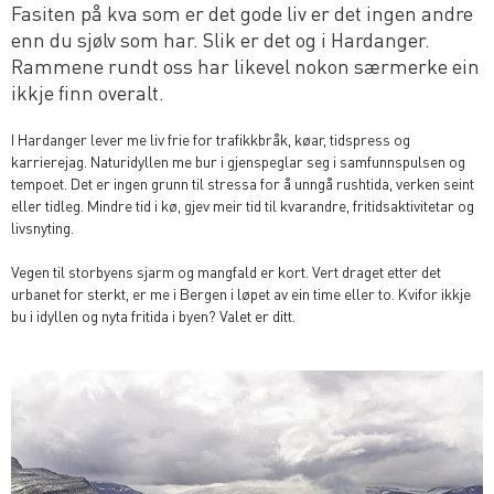
Fasiten på kva som er det gode liv er det ingen andre
enn du sjølv som har. Slik er det og i Hardanger.
Rammene rundt oss har likevel nokon særmerke ein
ikkje finn overalt.
I Hardanger lever me liv frie for trafikkbråk, køar, tidspress og
karrierejag. Naturidyllen me bur i gjenspeglar seg i samfunnspulsen og
tempoet. Det er ingen grunn til stressa for å unngå rushtida, verken seint
eller tidleg. Mindre tid i kø, gjev meir tid til kvarandre, fritidsaktivitetar og
livsnyting.
Vegen til storbyens sjarm og mangfald er kort. Vert draget etter det
urbanet for sterkt, er me i Bergen i løpet av ein time eller to. Kvifor ikkje
bu i idyllen og nyta fritida i byen? Valet er ditt.