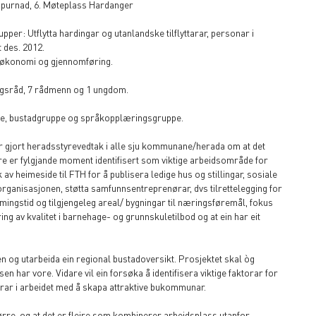
spurnad, 6. Møteplass Hardanger
upper: Utflytta hardingar og utanlandske tilflyttarar, personar i
 des. 2012.
, økonomi og gjennomføring.
ngsråd, 7 rådmenn og 1 ungdom.
, bustadgruppe og språkopplæringsgruppe.
er gjort heradsstyrevedtak i alle sju kommunane/herada om at det
dare er fylgjande moment identifisert som viktige arbeidsområde for
v heimeside til FTH for å publisera ledige hus og stillingar, sosiale
rganisasjonen, støtta samfunnsentreprenørar, dvs tilrettelegging for
ngstid og tilgjengeleg areal/ bygningar til næringsføremål, fokus
ing av kvalitet i barnehage- og grunnskuletilbod og at ein har eit
og utarbeida ein regional bustadoversikt. Prosjektet skal òg
en har vore. Vidare vil ein forsøka å identifisera viktige faktorar for
ktorar i arbeidet med å skapa attraktive bukommunar.
ørre, og at det er fleire som kombinerer arbeidsplass utanfor