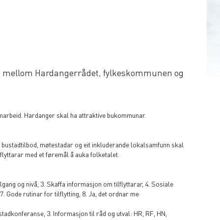
beid mellom Hardangerrådet, fylkeskommunen og
samarbeid. Hardanger skal ha attraktive bukommunar.
bustadtilbod, møtestadar og eit inkluderande lokalsamfunn skal
yttarar med et føremål å auka folketalet.
lgang og nivå, 3. Skaffa informasjon om tilflyttarar, 4. Sosiale
Gode rutinar for tilflytting, 8. Ja, det ordnar me
tadkonferanse, 3. Informasjon til råd og utval: HR, RF, HN,