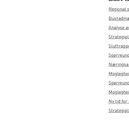
Regional 
Bustadma
Analyse a
Strategip
Sluttrapp
Spørreunde
Næringsan
Mogleghei
Spørreund
Mogleghei
Ny tid fo
Strategip