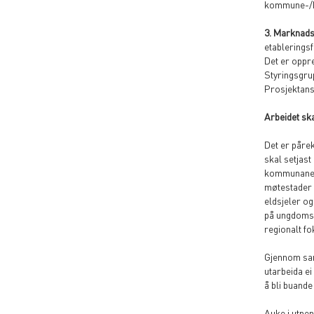
kommune-/he
3. Marknadsf
etableringsf
Det er oppr
Styringsgru
Prosjektans
Arbeidet sk
Det er påre
skal setjast
kommunane: U
møtestader f
eldsjeler o
på ungdomsrå
regionalt fo
Gjennom sam
utarbeida ei
å bli buande
Auke i utpen