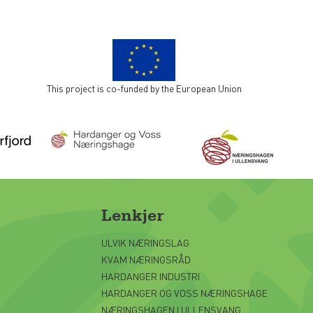
This project is co-funded by the European Union
Lenkjer
ULVIK NÆRINGSLAG
KVAM NÆRINGSRÅD
HARDANGER INDUSTRI
HARDANGER OG VOSS NÆRINGSHAGE
NÆRINGSHAGEN I ULLENSVANG