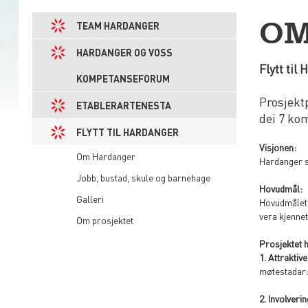
OM
TEAM HARDANGER
HARDANGER OG VOSS
Flytt ti
KOMPETANSEFORUM
Prosjekt
ETABLERARTENESTA
dei 7 k
FLYTT TIL HARDANGER
Visjonen:
Om Hardanger
Hardanger sk
Jobb, bustad, skule og barnehage
Hovudmål:
Galleri
Hovudmålet 
vera kjenne
Om prosjektet
Prosjektet h
1. Attrakti
møtestadar: 
2. Involveri