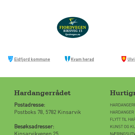
Eidfjord kommune
Kvam herad
Ulv
Hardangerrådet
Hurti
Postadresse:
HARDANGER
Postboks 78, 5782 Kinsarvik
HARDANGER
FLYTT TIL H
Besøksadresser:
KUNST OG K
Kinsarvikvegen 25
NÆRINGSUTV