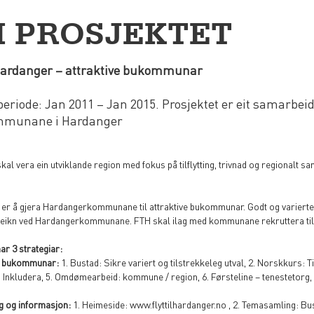
 PROSJEKTET
l Hardanger – attraktive bukommunar
periode: Jan 2011 – Jan 2015. Prosjektet er eit samar
ommunane i Hardanger
al vera ein utviklande region med fokus på tilflytting, trivnad og regionalt 
er å gjera Hardangerkommunane til attraktive bukommunar. Godt og varierte 
teikn ved Hardangerkommunane. FTH skal ilag med kommunane rekruttera tilfl
ar 3 strategiar:
ve bukommunar:
1. Bustad: Sikre variert og tilstrekkeleg utval, 2. Norskkurs: Ti
Inkludera, 5. Omdømearbeid: kommune / region, 6. Førsteline – tenestetorg, 7. 
ng og informasjon:
1. Heimeside: www.flyttilhardanger.no , 2. Temasamling: Bus