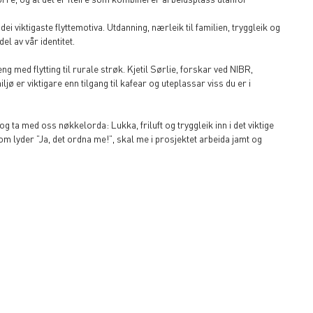
ei viktigaste flyttemotiva. Utdanning, nærleik til familien, tryggleik og
el av vår identitet.
eng med flytting til rurale strøk. Kjetil Sørlie, forskar ved NIBR,
ø er viktigare enn tilgang til kafear og uteplassar viss du er i
g ta med oss nøkkelorda: Lukka, friluft og tryggleik inn i det viktige
om lyder ”Ja, det ordna me!”, skal me i prosjektet arbeida jamt og