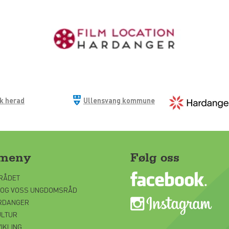
ik herad
Ullensvang kommune
gmeny
Følg oss
RÅDET
 OG VOSS UNGDOMSRÅD
ARDANGER
ULTUR
IKLING