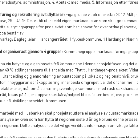
radsstyre, administrasjon, 4. Kontakt med media, 5. Informasjon etter føre
øring og rekruttering av tilflyttarar:
Eiga gruppe vil bli oppretta i 2012. Målgr
ase, 25 – 45 år. Det vil bli utarbeidd eigen marknadsplan som skal godkjennast
etta ei styringsgruppe for prosjektet som har ansvar for overordna planverk
ppa består av:
varleg: Dagleg leiar i Hardangerrådet, 1 fylkeskommune, 1 Hardanger Næri
al organiserast gjennom 4 grupper:
Kommunegruppe, marknadsføringsgruppe
kna ein betydeleg eigeninnsats frå kommunane i denne prosjektfasen, og det 
 av 40 % stillingsressurs til å arbeida med Flytt til Hardanger-prosjektet. Vi
tarbeiding og gjennomføring av bustadplan på lokalt og regionalt nivå, bruk a
or innbyggjarar, språkopplæring, innarbeida omgrepet ”Ja, det ordnar me” i o
g etablerarar, mål om å bli næringsvennlege kommunar med rask sakshandsami
d, fokus på å gjera oppvekstvilkåra/miljøet til det ”aller beste”, dvs prioriter
kus på utviklingsarbeidet i kommunen.
arbeid med Husbanken skal prosjektet utføra ei analyse av bustadmarknaden 
 analyse av kven som har flytta til regionen siste 3 år og korleis denne prosess
 i regionen. Dette analysearbeidet vil gje verdifull informasjon om viktige fa
dling frå regionen viser at den funksjonelle arbeidsmarknadsregionen blir st