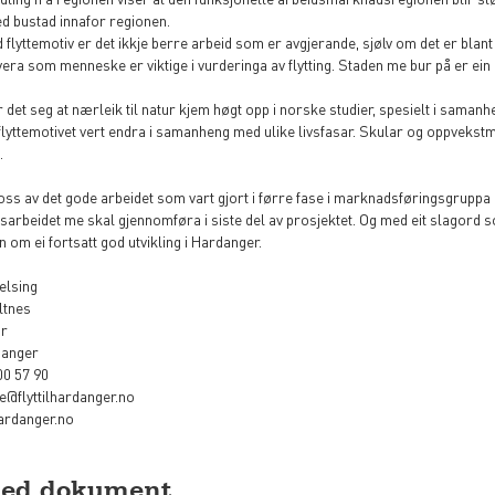
d bustad innafor regionen.
d flyttemotiv er det ikkje berre arbeid som er avgjerande, sjølv om det er blant d
vera som menneske er viktige i vurderinga av flytting. Staden me bur på er ein d
ser det seg at nærleik til natur kjem høgt opp i norske studier, spesielt i samanh
flyttemotivet vert endra i samanheng med ulike livsfasar. Skular og oppvekstmilj
.
 oss av det gode arbeidet som vart gjort i førre fase i marknadsføringsgruppa o
sarbeidet me skal gjennomføra i siste del av prosjektet. Og med eit slagord s
n om ei fortsatt god utvikling i Hardanger.
elsing
ltnes
ar
rdanger
00 57 90
e@flyttilhardanger.no
hardanger.no
ned dokument