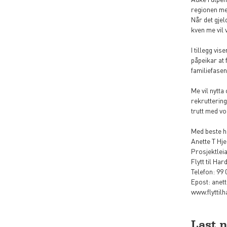
regionen me
Når det gjel
kven me vil 
I tillegg vi
påpeikar at 
familiefasen
Me vil nytta
rekruttering
trutt med vo
Med beste h
Anette T Hje
Prosjektlei
Flytt til Ha
Telefon: 99 
Epost: anett
www.flyttil
Last 