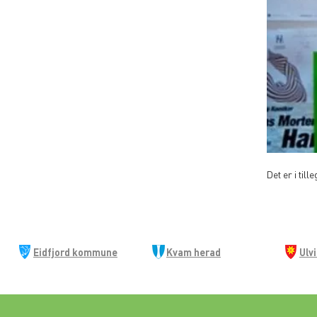
Det er i til
Eidfjord kommune
Kvam herad
Ulv