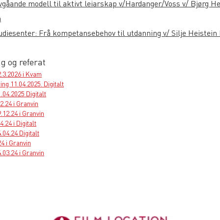
vgåande modell til aktivt leiarskap v/Hardanger/Voss v/ Bjørg He
n
diesenter: Frå kompetansebehov til utdanning v/ Silje Heistein
g og referat
2.3.2026 i Kvam
g 11.04.2025. Digitalt
1.04.2025 Digitalt
2.24 i Granvin
9.12.24 i Granvin
.24 i Digitalt
.04.24 Digitalt
4 i Granvin
4.03.24 i Granvin