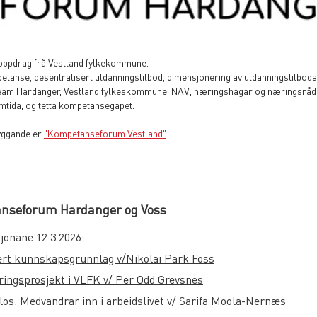
oppdrag frå Vestland fylkekommune.
tanse, desentralisert utdanningstilbod, dimensjonering av utdanningstilboda, 
r, Team Hardanger, Vestland fylkeskommune, NAV, næringshagar og næringsråd
amtida, og tetta kompetansegapet.
byggande er
"Kompetanseforum Vestland"
nseforum Hardanger og Voss
jonane 12.3.2026:
rt kunnskapsgrunnlag v/Nikolai Park Foss
eringsprosjekt i VLFK v/ Per Odd Grevsnes
los: Medvandrar inn i arbeidslivet v/ Sarifa Moola-Nernæs