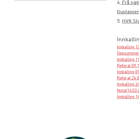
4.
Frå sjøl
Gustavse
5.
HVK Stu
Innkallin
Innkalling 1
Oppsummerin
Innkalling 1
Referat 09.1
Innkalling 0
Referat 24.04
Innkalling 24
Notat14.03.2
Innkalling 1