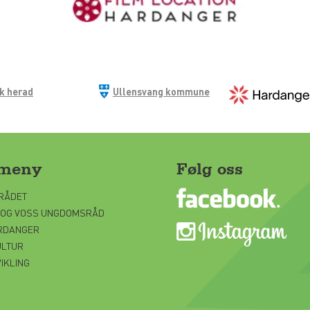
ik herad
Ullensvang kommune
gmeny
Følg oss
RÅDET
 OG VOSS UNGDOMSRÅD
ARDANGER
ULTUR
IKLING