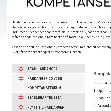
Hardangerrådet iks leirar kompetanseforum Hardanger og Voss på 
Dette er eit regionalt forum som ser på regionale behov for: Ny kompe
I forumet er det represenantar frå skule, næringsliv, rådsordføra
Målet er gode regionale løysingar for å møta lokalt behov no og i fr
Vestland er delt inn i regionale kompetanseforum. Sentralt og over
Kvart år vert det arrangert et stormøte i Bergen.
TEAM HARDANGER
Kompeta
HARDANGER OG VOSS
Presentas
KOMPETANSEFORUM
1.
Oppdate
ETABLERARTENESTA
2
. Inklud
3.
Arbeids
FLYTT TIL HARDANGER