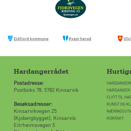
Eidfjord kommune
Kvam herad
Ulv
Hardangerrådet
Hurti
Postadresse:
HARDANGER
Postboks 78, 5782 Kinsarvik
HARDANGER
FLYTT TIL H
Besøksadresser:
KUNST OG K
Kinsarvikvegen 25
NÆRINGSUTV
(Kjobergbygget), Kinsarvik
KONTAKT
Eitrheimsvegen 5