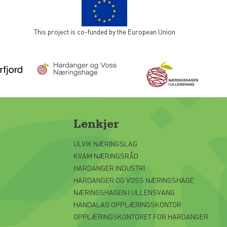
This project is co-funded by the European Union
Lenkjer
ULVIK NÆRINGSLAG
KVAM NÆRINGSRÅD
HARDANGER INDUSTRI
HARDANGER OG VOSS NÆRINGSHAGE
NÆRINGSHAGEN I ULLENSVANG
HANDALAG OPPLÆRINGSKONTOR
OPPLÆRINGSKONTORET FOR HARDANGER