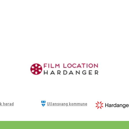
ik herad
Ullensvang kommune