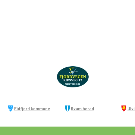
Eidfjord kommune
Kvam herad
Ulv