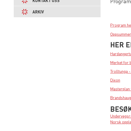
KONTAKT OSS
Program
ARKIV
Program h
Oppsummeri
HER E
Hardangertu
Merket for 
Trolltunga 
Dixon
Masterplan f
Brandshaug
BESØK
Undervegsra
Norsk oppl