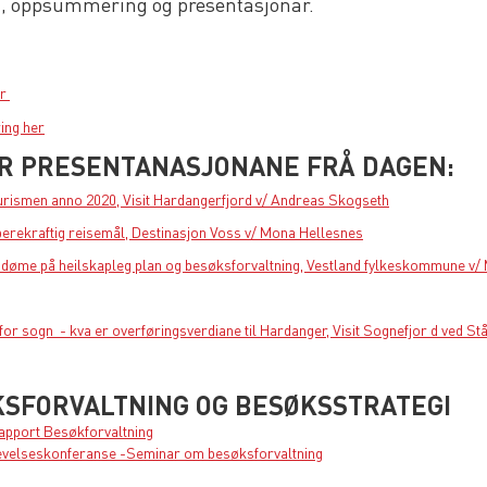
, oppsummering og presentasjonar.
er
ng her
R PRESENTANASJONANE FRÅ DAGEN:
rismen anno 2020, Visit Hardangerfjord v/ Andreas Skogseth
berekraftig reisemål, Destinasjon Voss v/ Mona Hellesnes
- døme på heilskapleg plan og besøksforvaltning, Vestland fylkeskommune v/
or sogn - kva er overføringsverdiane til Hardanger, Visit Sognefjor d ved St
SFORVALTNING OG BESØKSSTRATEGI
pport Besøkforvaltning
evelseskonferanse -Seminar om besøksforvaltning