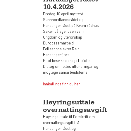
10.4.2026
Fredag 10.april møttest
Sunnhordlandsrådet og
Hardangerrådet på Kvam rådhus .
Saker på agendaen var :
Ungdom og uteforskap
Europasamarbeid
Fellesprosjektet Rein
Hardangerfjord
Pilot besøksbidrag i Lofoten
Dialog om felles utfordringar og
moglege samarbeidstema.
Innkallinga finn du her
Høyringsuttale
overnattingsavgift
Høyringsuttale til Forskrift om
overnattingsavgift frå
Hardangerrådet og