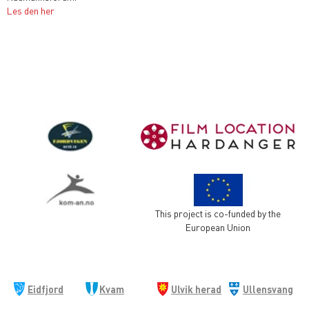
Les den her
This project is co-funded by the
European Union
Eidfjord
Kvam
Ulvik herad
Ullensvang
kommune
herad
kommune