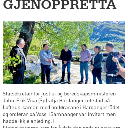
GJENOPPRETTA
Statsekretær for justis- og beredskapsministeren
John-Erik Vika (Sp) vitja Hardanger rettstad på
Lofthus saman med ordførarane i Hardangerrådet
og ordførar på Voss. (Samnanger var invitert men
hadde ikkje anleding.)
Statsekretæren kom for å dela den gode nyheita om