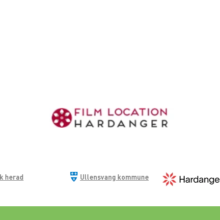
ik herad
Ullensvang kommune