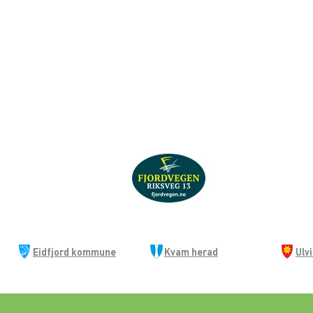
Eidfjord kommune
Kvam herad
Ulv