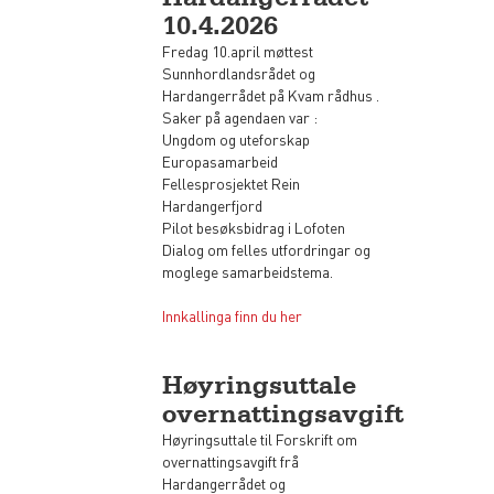
10.4.2026
Fredag 10.april møttest
Sunnhordlandsrådet og
Hardangerrådet på Kvam rådhus .
Saker på agendaen var :
Ungdom og uteforskap
Europasamarbeid
Fellesprosjektet Rein
Hardangerfjord
Pilot besøksbidrag i Lofoten
Dialog om felles utfordringar og
moglege samarbeidstema.
Innkallinga finn du her
Høyringsuttale
overnattingsavgift
Høyringsuttale til Forskrift om
overnattingsavgift frå
Hardangerrådet og