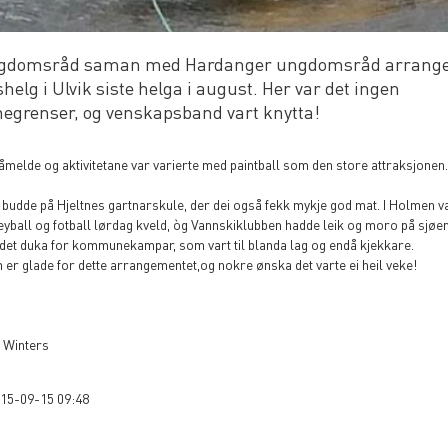
ngdomsråd saman med Hardanger ungdomsråd arrange
shelg i Ulvik siste helga i august. Her var det ingen
grenser, og venskapsband vart knytta!
åmelde og aktivitetane var varierte med paintball som den store attraksjonen
udde på Hjeltnes gartnarskule, der dei også fekk mykje god mat. I Holmen va
yball og fotball lørdag kveld, òg Vannskiklubben hadde leik og moro på sjøen
det duka for kommunekampar, som vart til blanda lag og endå kjekkare.
r glade for dette arrangementet,og nokre ønska det varte ei heil veke!
d Winters
015-09-15 09:48