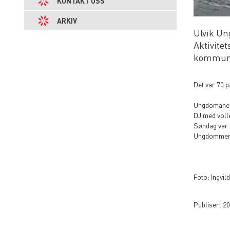
KONTAKT OSS
ARKIV
Ulvik U
Aktivitet
kommune
Det var 70 p
Ungdomane b
DJ med volle
Søndag var 
Ungdommen e
Foto: Ingvil
Publisert 2