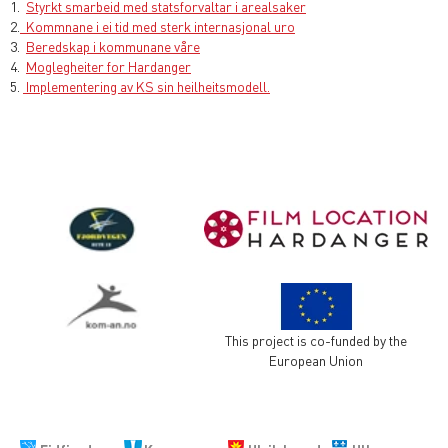
1.
Styrkt smarbeid med statsforvaltar i arealsaker
2.
Kommnane i ei tid med sterk internasjonal uro
3.
Beredskap i kommunane våre
4.
Moglegheiter for Hardanger
5.
Implementering av KS sin heilheitsmodell.
This project is co-funded by the
European Union