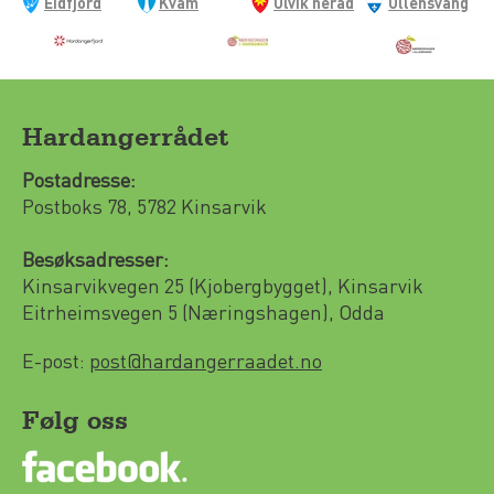
Eidfjord
Kvam
Ulvik herad
Ullensvang
kommune
herad
kommune
Hardangerrådet
Postadresse:
Postboks 78, 5782 Kinsarvik
Besøksadresser:
Kinsarvikvegen 25 (Kjobergbygget), Kinsarvik
Eitrheimsvegen 5 (Næringshagen), Odda
E-post:
post@hardangerraadet.no
Følg oss