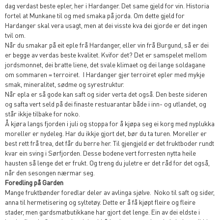
dag verdast beste epler, her i Hardanger. Det same gjeld for vin. Historia
fortel at Munkane til og med smaka på jorda. Om dette gjeld for
Hardanger skal vera usagt, men at dei visste kva dei gjorde er det ingen
tvil om.
Når du smakar på eit eple frå Hardanger, eller vin frå Burgund, så er dei
er begge av verdas beste kvalitet. Kvifor det? Det er samspelet mellom
jordsmonnet, dei bratte liene, det svale klimaet og dei lange soldagane
om sommaren = terroiret. I Hardanger gjer terroiret epler med mykje
smak, mineralitet, sødme og syrestruktur.
Når epla er så gode kan saft og sider verta det også. Den beste sideren
og safta vert seld på dei finaste restuarantar både i inn- og utlandet, og
står ikkje tilbake for noko.
Å kjøra langs fjorden i juli og stoppa for å kjøpa seg ei korg med nyplukka
moreller er nydeleg. Har du ikkje gjort det, bør du ta turen. Moreller er
best rett frå trea, det får du berre her. Til gjengjeld er det fruktboder rundt
kvar ein sving i Sørfjorden. Desse bodene vert forresten nytta heile
hausten så lenge det er frukt. Og treng du juletre er det råd for det også,
når den sesongen nærmar seg.
Foredling på Garden
Mange fruktbønder foredlar deler av avlinga sjølve. Noko til saft og sider,
anna til hermetisering og syltetøy. Dette er å få kjøpt fleire og fleire
stader, men gardsmatbutikkane har gjort det lenge. Ein av dei eldste i