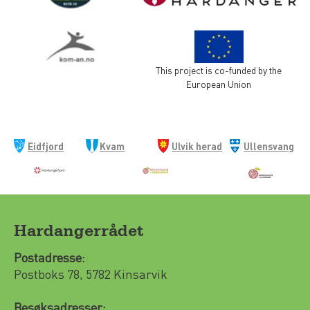
This project is co-funded by the
European Union
Eidfjord
Kvam
Ulvik herad
Ullensvang
kommune
herad
kommune
Hardangerrådet
Postadresse:
Postboks 78, 5782 Kinsarvik
Besøksadresser: