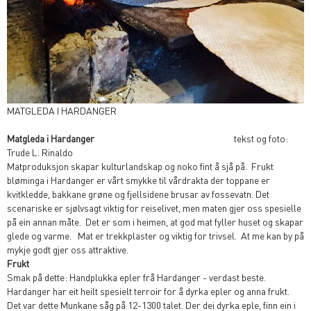
MATGLEDA I HARDANGER
Matgleda i Hardanger
tekst og foto:
Trude L. Rinaldo
Matproduksjon skapar kulturlandskap og noko fint å sjå på. Frukt
bløminga i Hardanger er vårt smykke til vårdrakta der toppane er
kvitkledde, bakkane grøne og fjellsidene brusar av fossevatn. Det
scenariske er sjølvsagt viktig for reiselivet, men maten gjer oss spesielle
på ein annan måte. Det er som i heimen, at god mat fyller huset og skapar
glede og varme. Mat er trekkplaster og viktig for trivsel. At me kan by på
mykje godt gjer oss attraktive.
Frukt
Smak på dette: Handplukka epler frå Hardanger - verdast beste.
Hardanger har eit heilt spesielt terroir for å dyrka epler og anna frukt.
Det var dette Munkane såg på 12-1300 talet. Der dei dyrka eple, finn ein i