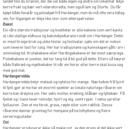
landet finn du Granvin, der dei sel både eigen og andre sin lokalmat. Ikkje
berre frukt og bær vert vidareforedla, men også lam og Storfe. Du får
kjøpt både fenalår og pinnakjøt frå Hardanger, men du må ofte vera tidleg
ute, for tilgangen er ikkje like stor som etterspørselen.
Bakst
Ein våre største tradisjonar og kvalitetar er alle kakene som vert kjevla
ut i dei utallige eldhusa og bakstekjedlarane rundt om i Hardanger. Dette
er mest til eige bruk og ulike festar og festivalar, sjølv om det er nokon
som leverer fast for salg. Her har tradisjonane og kunnskapen gått i arv i
uminneleg tid. Krotakakene eller Hardingakakene er dei mest særprega.
Potetkakene er juvelen, det tar lang tid å bli god på dette. Ellers så høyrer
både flatbrød og mjølkekaker til når ein feirar eller berre skal kosa seg
med god mat.
Hardangervidda
Hardangervidda betyr matauk og nytelse for mange. Nærleiken frå fjord
til fjell gjer at me har eit enormt spekter av lokale naturlege råvarer ein
berre kan drøyma om. Her veks molter, krekling, blåbær og tyttebær. På
fjellet og i liane lever reinsdyr, hjort og elg, samt ryper. I vatna sprellar
fjellauren. Den et me fersk, grava, røykt eller som rakfisk. Desse
råvarene dannar grunnlag for menyane på turisthyttene og fleire
serveringsstader .
Ost
Hardanger produserar ikkje så mykje ost , av den grunn at det ikkje vert