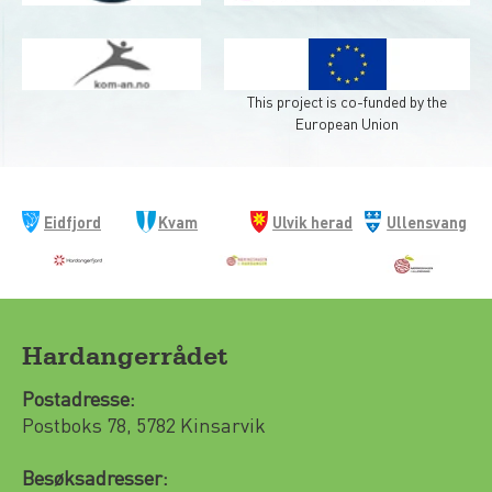
This project is co-funded by the
European Union
Eidfjord
Kvam
Ulvik herad
Ullensvang
kommune
herad
kommune
Hardangerrådet
Postadresse:
Postboks 78, 5782 Kinsarvik
Besøksadresser: