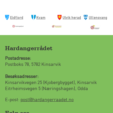
Eidfjord
Kvam
Ulvik herad
Ullensvang
kommune
herad
kommune
Hardangerrådet
Postadresse:
Postboks 78, 5782 Kinsarvik
Besøksadresser:
Kinsarvikvegen 25 (Kjobergbygget), Kinsarvik
Eitrheimsvegen 5 (Næringshagen), Odda
E-post:
post@hardangerraadet.no